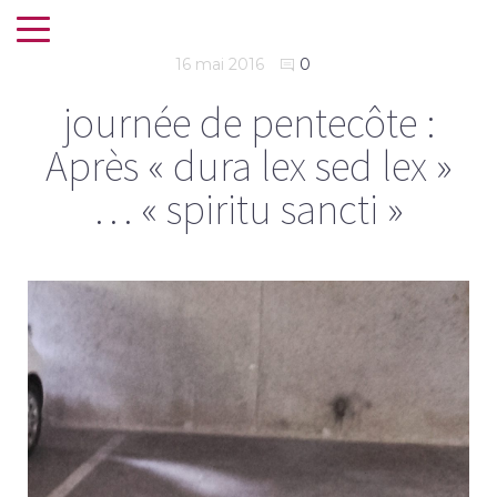
16 mai 2016
0
journée de pentecôte :
Après « dura lex sed lex »
… « spiritu sancti »