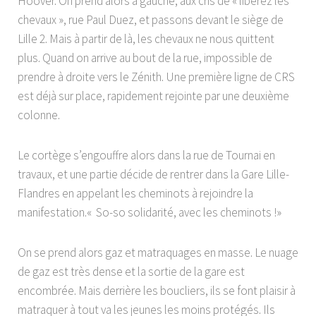
Hoover. On prend alors à gauche, aux cris de « libérez les
chevaux », rue Paul Duez, et passons devant le siège de
Lille 2. Mais à partir de là, les chevaux ne nous quittent
plus. Quand on arrive au bout de la rue, impossible de
prendre à droite vers le Zénith. Une première ligne de CRS
est déjà sur place, rapidement rejointe par une deuxième
colonne.
Le cortège s’engouffre alors dans la rue de Tournai en
travaux, et une partie décide de rentrer dans la Gare Lille-
Flandres en appelant les cheminots à rejoindre la
manifestation.« So-so solidarité, avec les cheminots !»
On se prend alors gaz et matraquages en masse. Le nuage
de gaz est très dense et la sortie de la gare est
encombrée. Mais derrière les boucliers, ils se font plaisir à
matraquer à tout va les jeunes les moins protégés. Ils