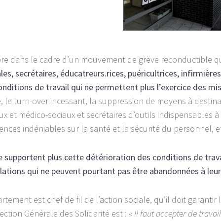
bre dans le cadre d’un mouvement de grève reconductible q
les, secrétaires, éducatreurs.rices, puéricultrices, infirmièr
ditions de travail qui ne permettent plus l’exercice des mi
e, le turn-over incessant, la suppression de moyens à destin
aux et médico-sociaux et secrétaires d’outils indispensables à 
ces indéniables sur la santé et la sécurité du personnel, e
 supportent plus cette détérioration des conditions de trav
lations qui ne peuvent pourtant pas être abandonnées à leur
tement est chef de fil de l’action sociale, qu’il doit garantir
ection Générale des Solidarité est : «
Il faut accepter de trava