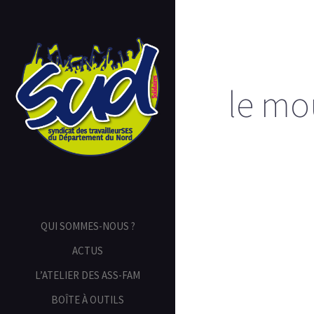
le mo
QUI SOMMES-NOUS ?
ACTUS
L’ATELIER DES ASS-FAM
BOÎTE À OUTILS