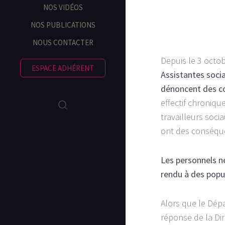
NOS VIDÉOS
NOS PUBLICATIONS
NOUS CONTACTER
Depuis le 3 octo
ESPACE ADHÉRENT
Assistantes socia
dénoncent des con
effectif chroniqu
travailleurs soci
ont des conséquen
Les personnels ne
rendu à des popu
Alors que le Dépar
réponse de la Dir