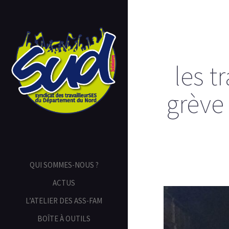
les t
grève 
QUI SOMMES-NOUS ?
ACTUS
L’ATELIER DES ASS-FAM
BOÎTE À OUTILS