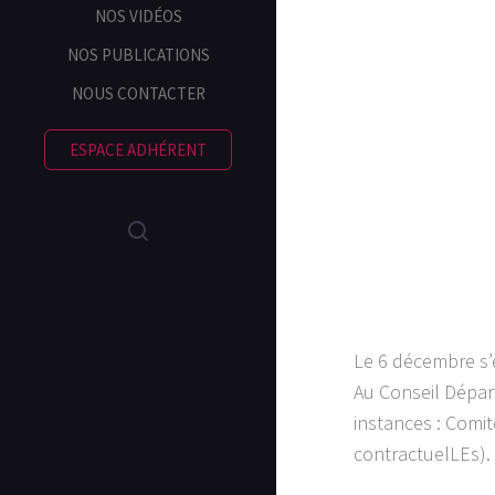
NOS VIDÉOS
NOS PUBLICATIONS
NOUS CONTACTER
ESPACE ADHÉRENT
Le 6 décembre s’e
Au Conseil Dépar
instances : Comi
contractuelLEs).