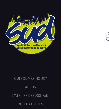
QUI SOMMES-NOUS ?
ACTUS
L’ATELIER DES ASS-FAM
BOÎTE À OUTILS