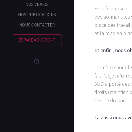
NOS VIDÉOS
Face à la mise en
NOS PUBLICATIONS
positionnant les 
place des travai
NOUS CONTACTER
et la mise en pla
ESPACE ADHÉRENT
Et enfin
,
nous ob
De même pour les
fait l’objet d’un
SUD a porté des 
droits (maintien
saisine du parq
Là aussi nous av