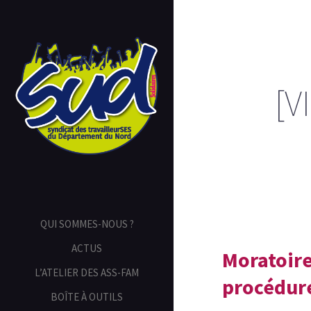
[V
QUI SOMMES-NOUS ?
ACTUS
Moratoire
L’ATELIER DES ASS-FAM
procédure
BOÎTE À OUTILS