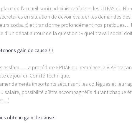
 place de l’accueil socio-administratif dans les UTPAS du No
secrétaires en situation de devoir évaluer les demandes des 
lleurs sociaux) et transforme profondément nos pratiques… 
ce d’un débat autour de la question : « quel travail social doi
tenons gain de cause !!!
 assfam… La procédure ERDAF qui remplace la VIAF traitant 
 vote ce jour en Comité Technique.
amendements importants sécurisant les collègues et leur ap
 du salaire, possibilité d’être accompagnéEs durant chaque é
uet…)
ons obtenu gain de cause !