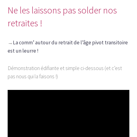
Ne les laissons pas solder nos
retraites !
→
La comm’ autour du retrait de l’âge pivot transitoire
est un leurre !
Démonstration édifiante et simple ci-dessous (et c’est
pas nous qui la faisons !)