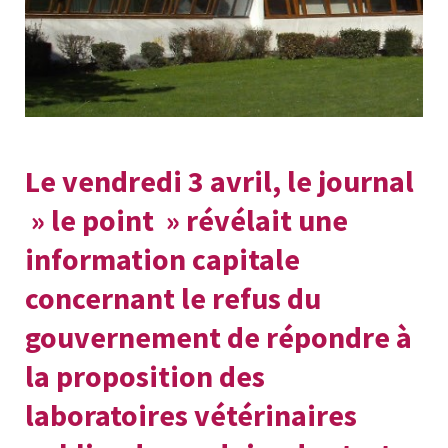
Le vendredi 3 avril, le journal
» le point » révélait une
information capitale
concernant le refus du
gouvernement de répondre à
la proposition des
laboratoires vétérinaires