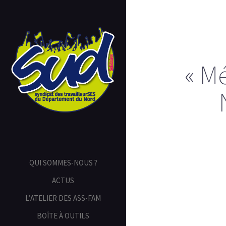
« M
QUI SOMMES-NOUS ?
ACTUS
L’ATELIER DES ASS-FAM
BOÎTE À OUTILS