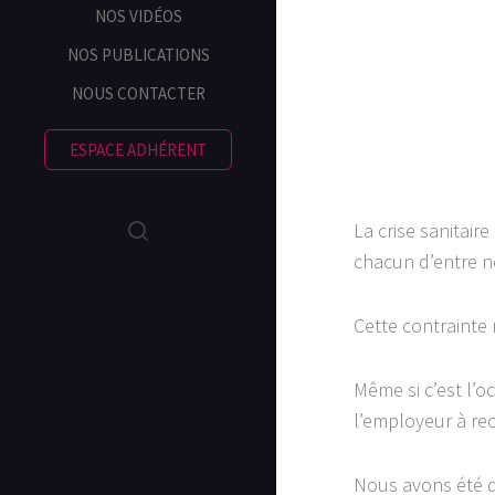
NOS VIDÉOS
NOS PUBLICATIONS
NOUS CONTACTER
ESPACE ADHÉRENT
La crise sanitair
chacun d’entre n
Cette contrainte 
Même si c’est l’
l’employeur à re
Nous avons été da