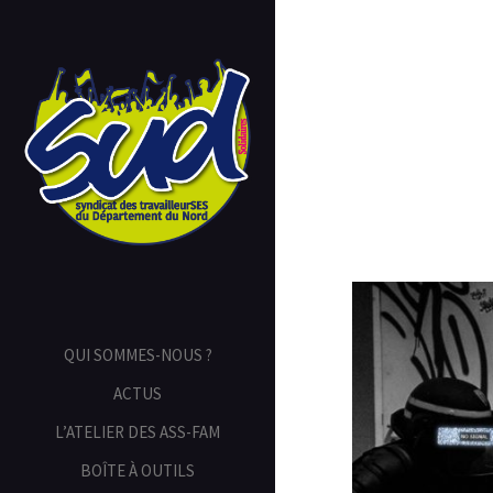
QUI SOMMES-NOUS ?
ACTUS
L’ATELIER DES ASS-FAM
BOÎTE À OUTILS