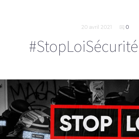
20 avril 2021
0
#StopLoiSécurit