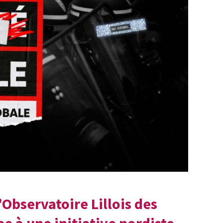
Observatoire Lillois des
pe à une initiative nordiste