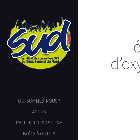
é
d’ox
QUI SOMMES-NOUS ?
ACTUS
L’ATELIER DES ASS-FAM
BOÎTE À OUTILS