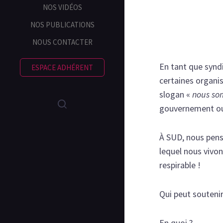
NOS VIDÉOS
NOS PUBLICATIONS
NOUS CONTACTER
En tant que syndi
ESPACE ADHÉRENT
certaines organi
slogan «
nous so
gouvernement ou d
À SUD, nous penso
lequel nous vivo
respirable !
Qui peut soutenir
En quoi ?