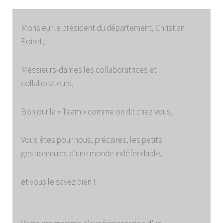
Monsieur le président du département, Christian
Poiret,
Messieurs-dames les collaboratrices et
collaborateurs,
Bonjour la « Team » comme on dit chez vous,
Vous êtes pour nous, précaires, les petits
gestionnaires d’une monde indéfendable,
et vous le savez bien !