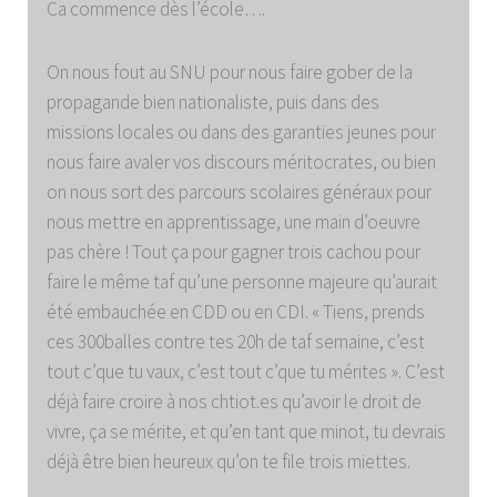
Ca commence dès l’école….
On nous fout au SNU pour nous faire gober de la
propagande bien nationaliste, puis dans des
missions locales ou dans des garanties jeunes pour
nous faire avaler vos discours méritocrates, ou bien
on nous sort des parcours scolaires généraux pour
nous mettre en apprentissage, une main d’oeuvre
pas chère ! Tout ça pour gagner trois cachou pour
faire le même taf qu’une personne majeure qu’aurait
été embauchée en CDD ou en CDI. « Tiens, prends
ces 300balles contre tes 20h de taf semaine, c’est
tout c’que tu vaux, c’est tout c’que tu mérites ». C’est
déjà faire croire à nos chtiot.es qu’avoir le droit de
vivre, ça se mérite, et qu’en tant que minot, tu devrais
déjà être bien heureux qu’on te file trois miettes.