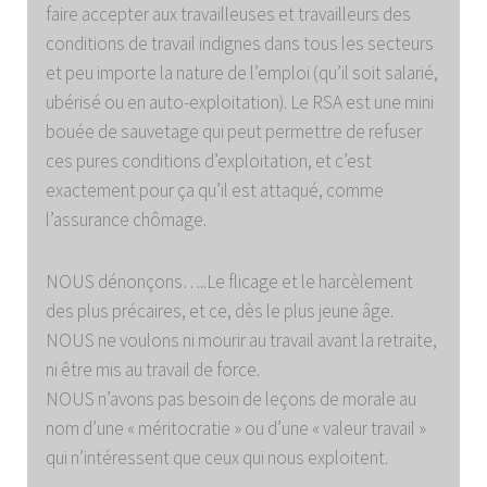
faire accepter aux travailleuses et travailleurs des
conditions de travail indignes dans tous les secteurs
et peu importe la nature de l’emploi (qu’il soit salarié,
ubérisé ou en auto-exploitation). Le RSA est une mini
bouée de sauvetage qui peut permettre de refuser
ces pures conditions d’exploitation, et c’est
exactement pour ça qu’il est attaqué, comme
l’assurance chômage.
NOUS dénonçons…..Le flicage et le harcèlement
des plus précaires, et ce, dès le plus jeune âge.
NOUS ne voulons ni mourir au travail avant la retraite,
ni être mis au travail de force.
NOUS n’avons pas besoin de leçons de morale au
nom d’une « méritocratie » ou d’une « valeur travail »
qui n’intéressent que ceux qui nous exploitent.