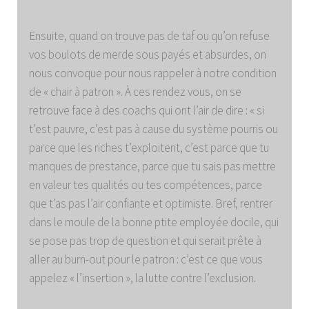
Ensuite, quand on trouve pas de taf ou qu’on refuse
vos boulots de merde sous payés et absurdes, on
nous convoque pour nous rappeler à notre condition
de « chair à patron ». À ces rendez vous, on se
retrouve face à des coachs qui ont l’air de dire : « si
t’est pauvre, c’est pas à cause du système pourris ou
parce que les riches t’exploitent, c’est parce que tu
manques de prestance, parce que tu sais pas mettre
en valeur tes qualités ou tes compétences, parce
que t’as pas l’air confiante et optimiste. Bref, rentrer
dans le moule de la bonne ptite employée docile, qui
se pose pas trop de question et qui serait prête à
aller au burn-out pour le patron : c’est ce que vous
appelez « l’insertion », la lutte contre l’exclusion.