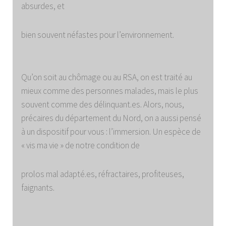
absurdes, et
bien souvent néfastes pour l’environnement.
Qu’on soit au chômage ou au RSA, on est traité au
mieux comme des personnes malades, mais le plus
souvent comme des délinquant.es. Alors, nous,
précaires du département du Nord, on a aussi pensé
à un dispositif pour vous : l’immersion. Un espèce de
« vis ma vie » de notre condition de
prolos mal adapté.es, réfractaires, profiteuses,
faignants.