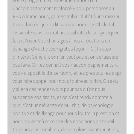
Votre programme d’expérimentation d’un
« accompagnement renforcé » pour personnes au
RSA comme nous, ça ressemble plutôt à une mise au
travail forcée qui ne dit pas son nom. 15/20h de taf
dissimulé sans contrat ni possibilité de se syndiquer,
fallait l’oser. Vos chantages à nos allocations en
échange d’« activités » gratos façon TIG (Travaux
d’Intérêt Général), on n’en veut pas et on se laissera
pas faire. On les connaît vos « accompagnements »,
vos « dispositifs d’insertion », et les prestataires à qui
vous faites appel pour nous foutre au turbin. On a du
y aller à ces rendez-vous pour pas qu’on nous
suspende nos droits, et on s’est rendu compte à
quel c’est un mélange de bullshit, de psychologie
positive et de flicage pour nous foutre la pression et
nous pousser à accepter des conditions de travail
toujours plus minables, des emplois usants, inutiles,