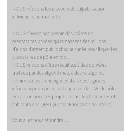
NOUS refusons les discours de culpabilisation
individuelle permanente.
NOUS n’avons pas besoin des boîtes de
prestataires privées qui ramassent des millions
d’euros d’argent public chaque année pour fliquer les
allocataires de pôle emploi.
NOUS refusons d’être réduit.e.s à des données
traitées par des algorithmes, à des catégories
administratives renseignées dans des logiciels
informatiques, que ce soit auprès de la CAF, de pôle
emploi ou pour des projets ciblant les habitantes et
habitants des QPV (Quartier Prioritaires de la Ville).
Vous allez nous répondre…