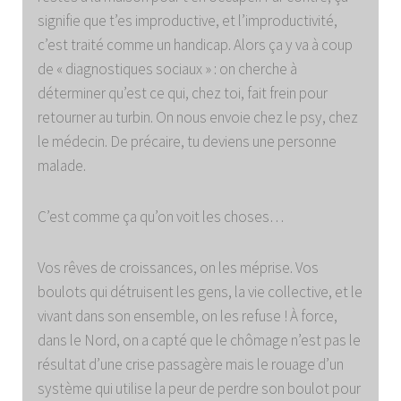
signifie que t’es improductive, et l’improductivité,
c’est traité comme un handicap. Alors ça y va à coup
de « diagnostiques sociaux » : on cherche à
déterminer qu’est ce qui, chez toi, fait frein pour
retourner au turbin. On nous envoie chez le psy, chez
le médecin. De précaire, tu deviens une personne
malade.
C’est comme ça qu’on voit les choses…
Vos rêves de croissances, on les méprise. Vos
boulots qui détruisent les gens, la vie collective, et le
vivant dans son ensemble, on les refuse ! À force,
dans le Nord, on a capté que le chômage n’est pas le
résultat d’une crise passagère mais le rouage d’un
système qui utilise la peur de perdre son boulot pour