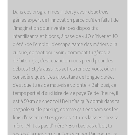
Dans ces programmes, il doit y avoir deux trois
génies expert de l’innovation parce qu’il en fallait de
l’imagination pour inventer ces dispositifs
infantilisants et bidons, à base de « JO d’hiver et JO
d’été »de l’emploi, d’escape game des métiers d’la
cuisine, de foot pour voir « comment tu gères la
défaite ». Ça, c’est quand on nous prend pour des
débiles ! Et y’a aussi les autres rendez-vous, où on
considère que si t’es allocataire de longue durée,
c’est que tu es de mauvaise volonté. « Bah ouai, ce
temps partiel d’auxiliaire de vie payé 7e de l’heure, il
est à 50km de chez toi ! Bein t’as qu’à dormir dans ta
bagnole sur le parking, comme ça t’économises les
frais d’essence ! Les gosses ? Tu les laisses chez ta
mère ! Ah t’as pas d’mère ? Bon bas pas d’bol, tu
restes à la maison pour t’en occuper. Par contre, ça