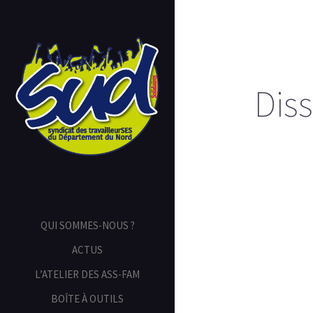
Diss
QUI SOMMES-NOUS ?
ACTUS
L’ATELIER DES ASS-FAM
BOÎTE À OUTILS