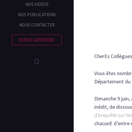
NOS VIDÉOS
NOS PUBLICATIONS
NOUS CONTACTER
ESPACE ADHÉRENT
CherEs Collègues
Vous êtes nombre
Département du N
Dimanche 9 juin,
inédit, de dissou
d’enquête sur les
chacunE d’entre 